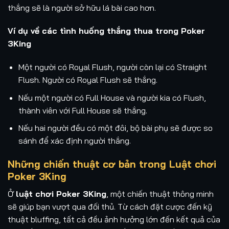
t
h
ắ
ng sẽ
l
à ng
ười
s
ở h
ữ
u l
á
b
ài
ca
o
hơn
.
Ví
dụ
v
ề c
ác tìn
h
huống th
ắng t
hua
t
rong Poker
3King
Một người có Royal Flush, người còn lại có Straight
Flush.
N
gư
ời
có Roya
l
F
lu
s
h sẽ
thắng.
Nếu một người có Full House và người kia có Flush,
thành viên với Full House sẽ thắng.
N
ếu h
ai
người
đề
u có một
đ
ôi, b
ộ
b
ài ph
ụ sẽ
đ
ư
ợc so
s
án
h
để
x
á
c đị
nh n
g
ười thắng.
N
h
ữ
n
g chiến thuật
cơ
bả
n tro
ng Luậ
t
chơ
i
P
oke
r
3King
Ở
luật chơi Poker 3King
, một chiến thuật thông minh
sẽ giúp bạn vượt qua đối thủ. Từ cách đặt cược đến kỹ
thuật bluffing, tất cả đều ảnh hưởng lớn đến kết quả của