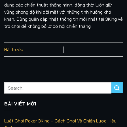
dụng các chiến thuật thông minh, đồng thời luôn giữ
vững phong độ khi đối mặt với những tình huống khó
khăn. Đừng quên cập nhật thông tin mới nhất tại 3King về
trò chơi để không bỏ lỡ cơ hội chiến thắng.
Bài trước
BÀI VIẾT MỚI
Luật Chơi Poker 3King – Cách Chơi Và Chiến Lược Hiệu