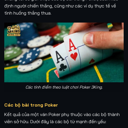
định người chiến thắng, cũng như các ví dụ thực tế về
tình huống thắng thua.
Các tính điểm theo luật chơi Poker 3King.
Các bộ
bà
i
tron
g Po
ker
Kết quả của
mộ
t
ván Poker phụ thu
ộc vào
các bộ
thành
viên
s
ở h
ữu
.
Dư
ới
đ
â
y
là
các bộ t
ừ m
ạnh đế
n
y
ếu
: