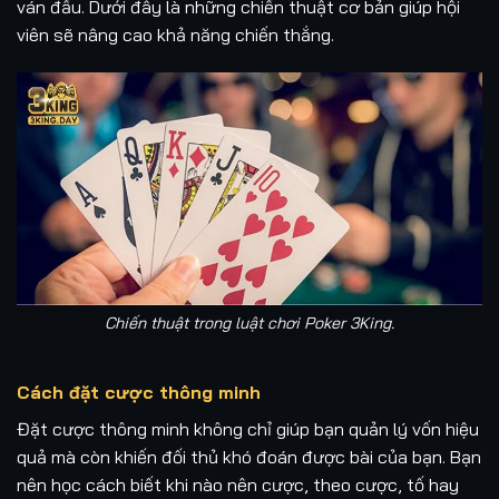
ván đấu.
Dưới đây
là
những chiến thuật cơ bản giú
p hội
viên sẽ
n
â
n
g
c
a
o khả n
ăng chiế
n
t
hắ
ng
.
Chiến thuật trong luật chơi Poker 3King.
Cách đặt cược thông minh
Đặt cược thông minh không chỉ giúp bạn quản lý vốn hiệu
quả mà còn khiến đối thủ khó đoán được bài của bạn. Bạn
nên học cách biết khi nào nên cược, theo cược, tố hay