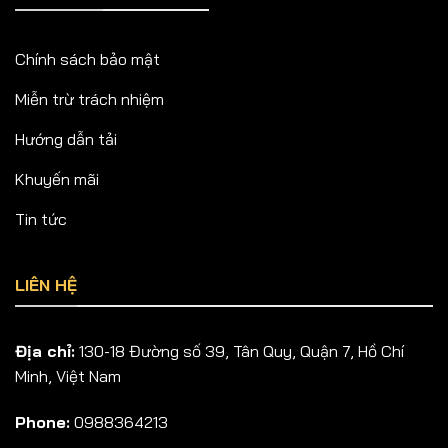
Chính sách bảo mật
Miễn trừ trách nhiệm
Hướng dẫn tải
Khuyến mãi
Tin tức
LIÊN HỆ
Địa chỉ:
130-18 Đường số 39, Tân Quy, Quận 7, Hồ Chí
Minh, Việt Nam
Phone:
0988364213